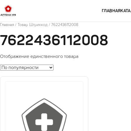
Перейти к содержимому
ГЛАВНАЯ
КАТА
Главная
/ Товар Штрихкод / 7622436112008
7622436112008
Отображение единственного товара