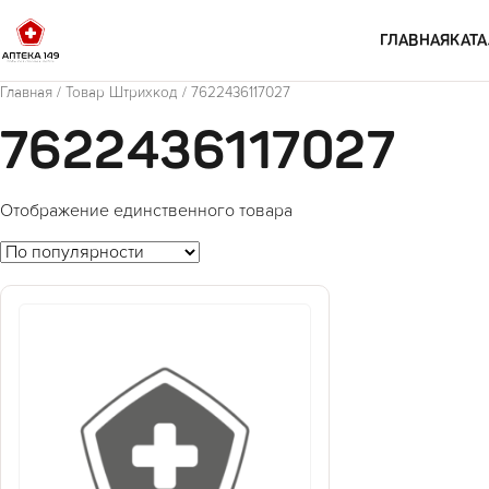
Перейти к содержимому
ГЛАВНАЯ
КАТА
Главная
/ Товар Штрихкод / 7622436117027
7622436117027
Отображение единственного товара