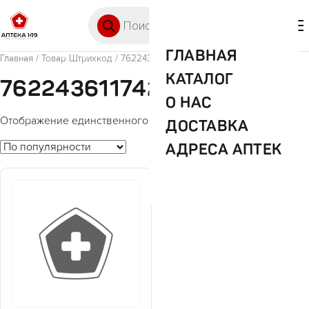
Перейти к содержимому
Поиск товаров
🛒 0
М
ГЛАВНАЯ
Главная
/ Товар Штрихкод / 7622436117423
КАТАЛОГ
7622436117423
О НАС
Отображение единственного товара
ДОСТАВКА
АДРЕСА АПТЕК