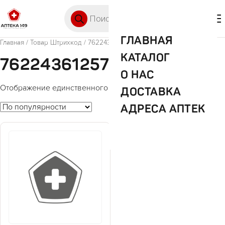
Перейти к содержимому
Поиск товаров
🛒 0
М
ГЛАВНАЯ
Главная
/ Товар Штрихкод / 7622436125749
КАТАЛОГ
7622436125749
О НАС
Отображение единственного товара
ДОСТАВКА
АДРЕСА АПТЕК