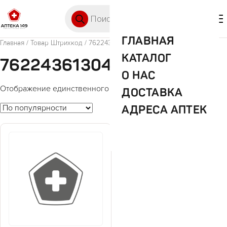
Перейти к содержимому
Поиск товаров
🛒 0
М
ГЛАВНАЯ
Главная
/ Товар Штрихкод / 7622436130422
КАТАЛОГ
7622436130422
О НАС
Отображение единственного товара
ДОСТАВКА
АДРЕСА АПТЕК