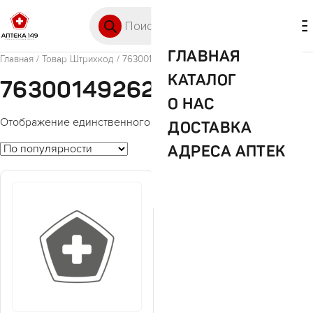
Перейти к содержимому
Поиск товаров
🛒 0
М
ГЛАВНАЯ
Главная
/ Товар Штрихкод / 7630014926213
КАТАЛОГ
7630014926213
О НАС
Отображение единственного товара
ДОСТАВКА
АДРЕСА АПТЕК