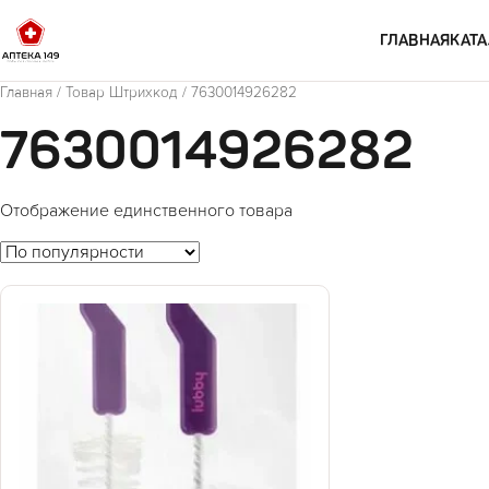
Перейти к содержимому
ГЛАВНАЯ
КАТА
Главная
/ Товар Штрихкод / 7630014926282
7630014926282
Отображение единственного товара