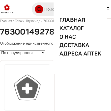
Перейти к содержимому
Поиск товаров
🛒 0
М
ГЛАВНАЯ
Главная
/ Товар Штрихкод / 7630014927890
КАТАЛОГ
7630014927890
О НАС
Отображение единственного товара
ДОСТАВКА
АДРЕСА АПТЕК