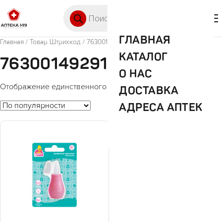
Перейти к содержимому
Поиск товаров
🛒 0
М
ГЛАВНАЯ
Главная
/ Товар Штрихкод / 7630014929191
КАТАЛОГ
7630014929191
О НАС
Отображение единственного товара
ДОСТАВКА
АДРЕСА АПТЕК