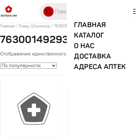
Перейти к содержимому
Поиск товаров
🛒 0
М
ГЛАВНАЯ
Главная
/ Товар Штрихкод / 7630014929351
КАТАЛОГ
7630014929351
О НАС
Отображение единственного товара
ДОСТАВКА
АДРЕСА АПТЕК