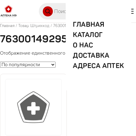
Перейти к содержимому
Поиск товаров
🛒 0
М
ГЛАВНАЯ
Главная
/ Товар Штрихкод / 7630014929573
КАТАЛОГ
7630014929573
О НАС
Отображение единственного товара
ДОСТАВКА
АДРЕСА АПТЕК