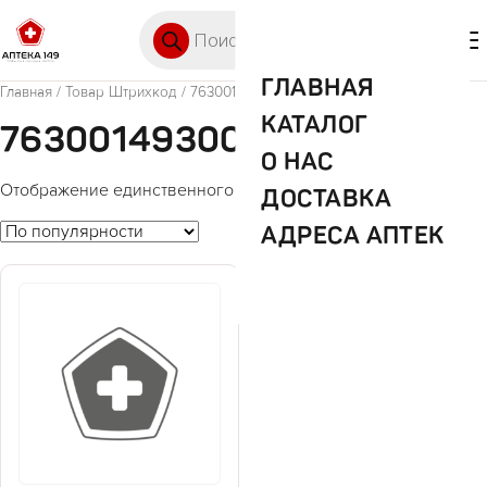
Перейти к содержимому
Поиск товаров
🛒 0
М
ГЛАВНАЯ
Главная
/ Товар Штрихкод / 7630014930036
КАТАЛОГ
7630014930036
О НАС
Отображение единственного товара
ДОСТАВКА
АДРЕСА АПТЕК