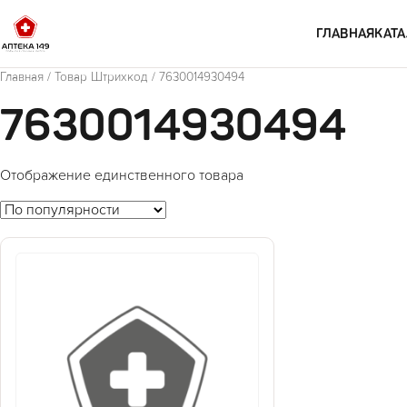
Перейти к содержимому
ГЛАВНАЯ
КАТА
Главная
/ Товар Штрихкод / 7630014930494
7630014930494
Отображение единственного товара