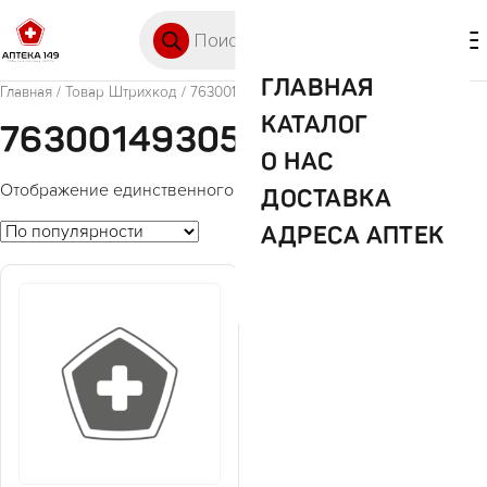
Перейти к содержимому
Поиск товаров
🛒 0
М
ГЛАВНАЯ
Главная
/ Товар Штрихкод / 7630014930517
КАТАЛОГ
7630014930517
О НАС
Отображение единственного товара
ДОСТАВКА
АДРЕСА АПТЕК