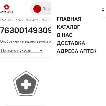
Перейти к содержимому
Поиск товаров
🛒 0
М
ГЛАВНАЯ
Главная
/ Товар Штрихкод / 7630014930982
КАТАЛОГ
7630014930982
О НАС
Отображение единственного товара
ДОСТАВКА
АДРЕСА АПТЕК