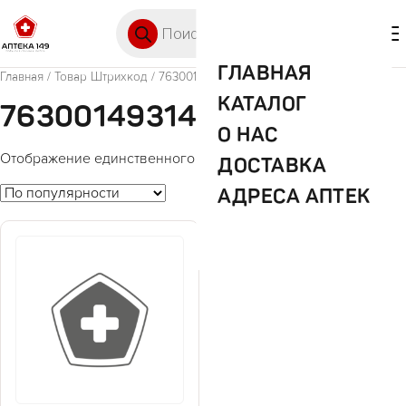
Перейти к содержимому
Поиск товаров
🛒 0
М
ГЛАВНАЯ
Главная
/ Товар Штрихкод / 7630014931477
КАТАЛОГ
7630014931477
О НАС
Отображение единственного товара
ДОСТАВКА
АДРЕСА АПТЕК