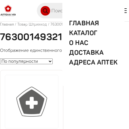
Перейти к содержимому
Поиск товаров
🛒 0
М
ГЛАВНАЯ
Главная
/ Товар Штрихкод / 7630014932122
КАТАЛОГ
7630014932122
О НАС
Отображение единственного товара
ДОСТАВКА
АДРЕСА АПТЕК