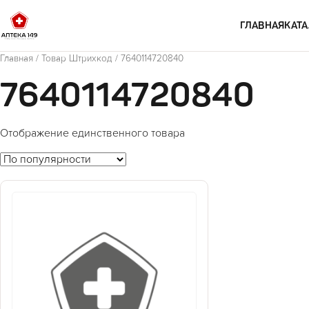
Перейти к содержимому
ГЛАВНАЯ
КАТА
Главная
/ Товар Штрихкод / 7640114720840
7640114720840
Отображение единственного товара