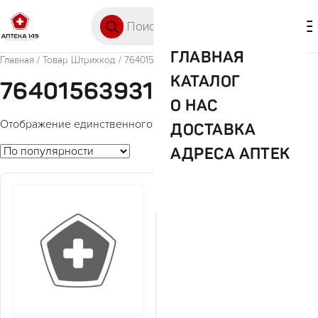
Перейти к содержимому
Поиск товаров
🛒 0
М
ГЛАВНАЯ
Главная
/ Товар Штрихкод / 7640156393118
КАТАЛОГ
7640156393118
О НАС
Отображение единственного товара
ДОСТАВКА
АДРЕСА АПТЕК