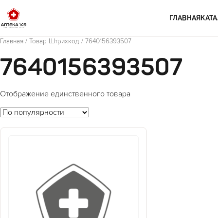
Перейти к содержимому
ГЛАВНАЯ
КАТА
Главная
/ Товар Штрихкод / 7640156393507
7640156393507
Отображение единственного товара