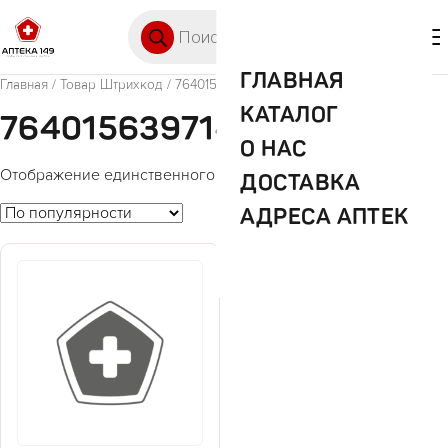
Перейти к содержимому
Поиск товаров
🛒 0
М
ГЛАВНАЯ
Главная
/ Товар Штрихкод / 7640156397147
КАТАЛОГ
7640156397147
О НАС
Отображение единственного товара
ДОСТАВКА
АДРЕСА АПТЕК