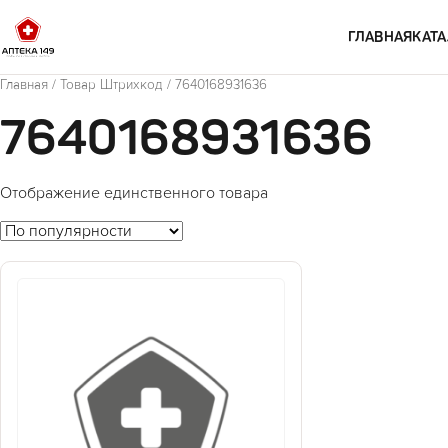
Перейти к содержимому
ГЛАВНАЯ
КАТА
Главная
/ Товар Штрихкод / 7640168931636
7640168931636
Отображение единственного товара