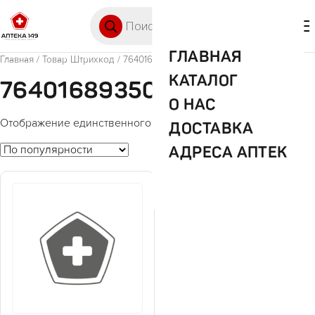
Перейти к содержимому
Поиск товаров
🛒 0
М
ГЛАВНАЯ
Главная
/ Товар Штрихкод / 7640168935078
КАТАЛОГ
7640168935078
О НАС
Отображение единственного товара
ДОСТАВКА
АДРЕСА АПТЕК