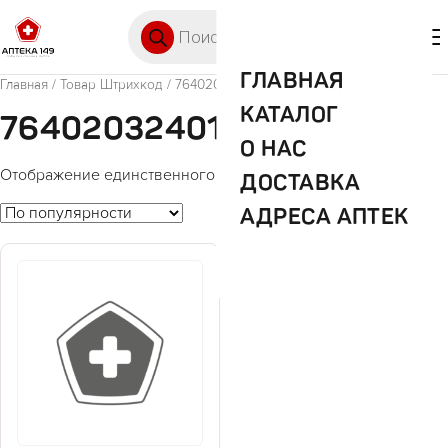
Перейти к содержимому
Поиск товаров
🛒 0
М
ГЛАВНАЯ
Главная
/ Товар Штрихкод / 7640203240150
КАТАЛОГ
7640203240150
О НАС
Отображение единственного товара
ДОСТАВКА
АДРЕСА АПТЕК