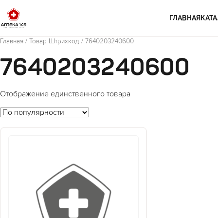
Перейти к содержимому
ГЛАВНАЯ
КАТА
Главная
/ Товар Штрихкод / 7640203240600
7640203240600
Отображение единственного товара