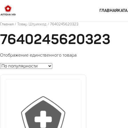
Перейти к содержимому
ГЛАВНАЯ
КАТА
Главная
/ Товар Штрихкод / 7640245620323
7640245620323
Отображение единственного товара