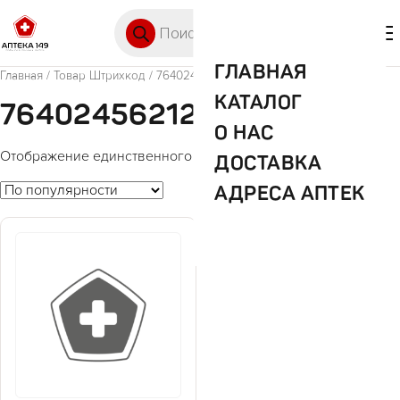
Перейти к содержимому
Поиск товаров
🛒 0
М
ГЛАВНАЯ
Главная
/ Товар Штрихкод / 7640245621276
КАТАЛОГ
7640245621276
О НАС
Отображение единственного товара
ДОСТАВКА
АДРЕСА АПТЕК