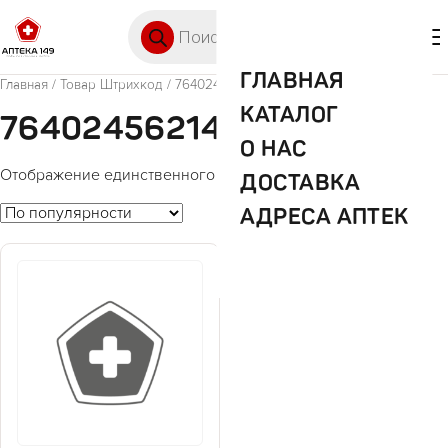
Перейти к содержимому
Поиск товаров
🛒 0
М
ГЛАВНАЯ
Главная
/ Товар Штрихкод / 7640245621405
КАТАЛОГ
7640245621405
О НАС
Отображение единственного товара
ДОСТАВКА
АДРЕСА АПТЕК