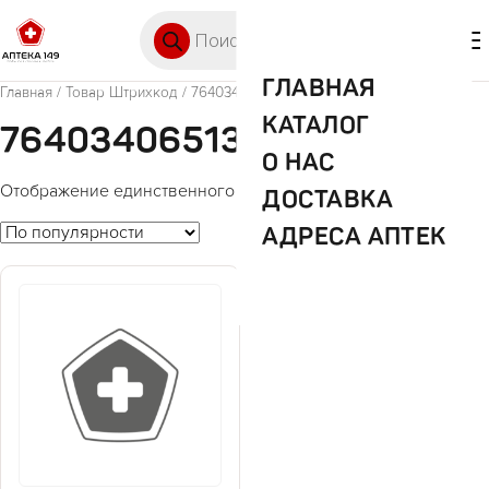
Перейти к содержимому
Поиск товаров
🛒 0
М
ГЛАВНАЯ
Главная
/ Товар Штрихкод / 7640340651369
КАТАЛОГ
7640340651369
О НАС
Отображение единственного товара
ДОСТАВКА
АДРЕСА АПТЕК