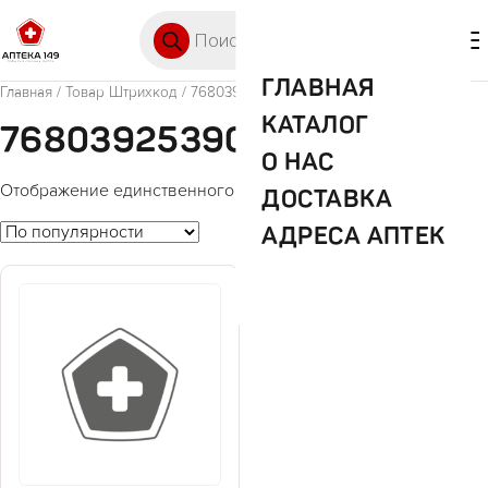
Перейти к содержимому
Поиск товаров
🛒 0
М
ГЛАВНАЯ
Главная
/ Товар Штрихкод / 7680392539000
КАТАЛОГ
7680392539000
О НАС
Отображение единственного товара
ДОСТАВКА
АДРЕСА АПТЕК