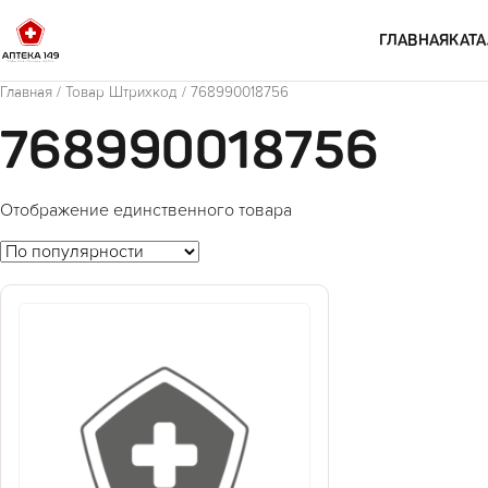
Перейти к содержимому
ГЛАВНАЯ
КАТА
Главная
/ Товар Штрихкод / 768990018756
768990018756
Отображение единственного товара