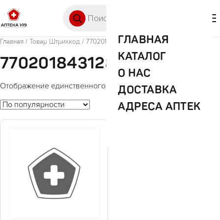
Перейти к содержимому
Поиск товаров
🛒 0
М
ГЛАВНАЯ
Главная
/ Товар Штрихкод / 7702018431281
КАТАЛОГ
7702018431281
О НАС
Отображение единственного товара
ДОСТАВКА
АДРЕСА АПТЕК