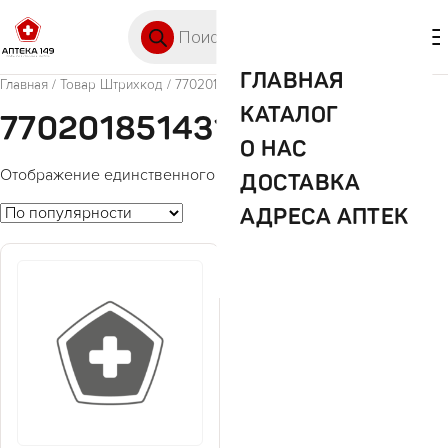
Перейти к содержимому
Поиск товаров
🛒 0
М
ГЛАВНАЯ
Главная
/ Товар Штрихкод / 7702018514311
КАТАЛОГ
7702018514311
О НАС
Отображение единственного товара
ДОСТАВКА
АДРЕСА АПТЕК