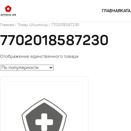
Перейти к содержимому
ГЛАВНАЯ
КАТА
Главная
/ Товар Штрихкод / 7702018587230
7702018587230
Отображение единственного товара