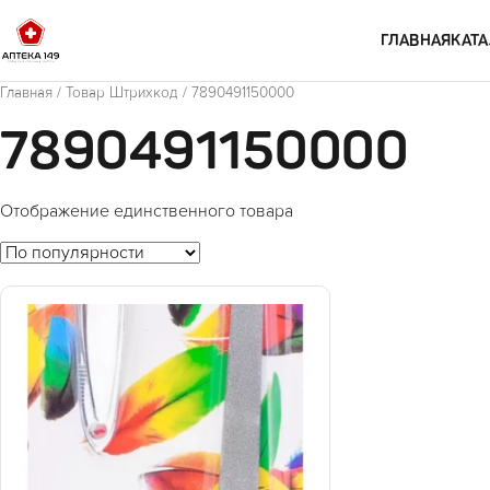
Перейти к содержимому
ГЛАВНАЯ
КАТА
Главная
/ Товар Штрихкод / 7890491150000
7890491150000
Отображение единственного товара