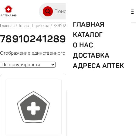
Перейти к содержимому
Поиск товаров
🛒 0
М
ГЛАВНАЯ
Главная
/ Товар Штрихкод / 7891024128954
КАТАЛОГ
7891024128954
О НАС
Отображение единственного товара
ДОСТАВКА
АДРЕСА АПТЕК