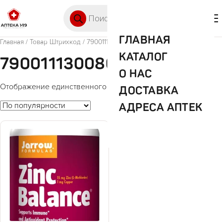
Перейти к содержимому
Поиск товаров
🛒 0
М
ГЛАВНАЯ
Главная
/ Товар Штрихкод / 790011130086
КАТАЛОГ
790011130086
О НАС
Отображение единственного товара
ДОСТАВКА
АДРЕСА АПТЕК