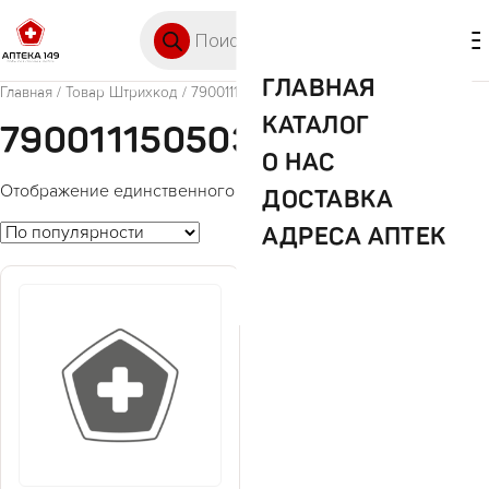
Перейти к содержимому
Поиск товаров
🛒 0
М
ГЛАВНАЯ
Главная
/ Товар Штрихкод / 790011150503
КАТАЛОГ
790011150503
О НАС
Отображение единственного товара
ДОСТАВКА
АДРЕСА АПТЕК