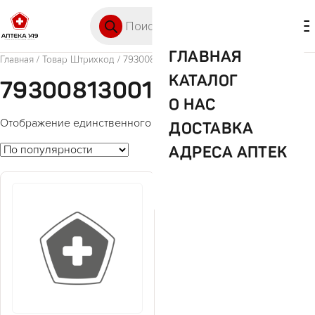
Перейти к содержимому
Поиск товаров
🛒 0
М
ГЛАВНАЯ
Главная
/ Товар Штрихкод / 7930081300108
КАТАЛОГ
7930081300108
О НАС
Отображение единственного товара
ДОСТАВКА
АДРЕСА АПТЕК