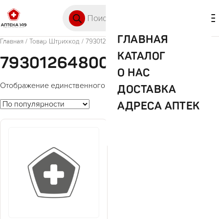
Перейти к содержимому
Поиск товаров
🛒 0
М
ГЛАВНАЯ
Главная
/ Товар Штрихкод / 7930126480017
КАТАЛОГ
7930126480017
О НАС
Отображение единственного товара
ДОСТАВКА
АДРЕСА АПТЕК