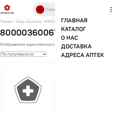
Перейти к содержимому
Поиск товаров
🛒 0
М
ГЛАВНАЯ
Главная
/ Товар Штрихкод / 8000036006733
КАТАЛОГ
8000036006733
О НАС
Отображение единственного товара
ДОСТАВКА
АДРЕСА АПТЕК