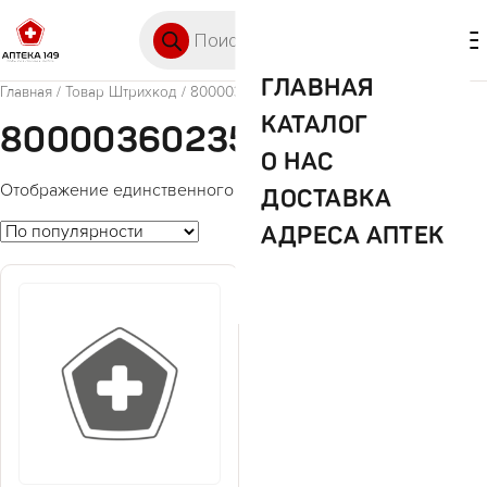
Перейти к содержимому
Поиск товаров
🛒 0
М
ГЛАВНАЯ
Главная
/ Товар Штрихкод / 8000036023556
КАТАЛОГ
8000036023556
О НАС
Отображение единственного товара
ДОСТАВКА
АДРЕСА АПТЕК