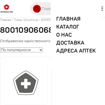
Перейти к содержимому
Поиск товаров
🛒 0
М
ГЛАВНАЯ
Главная
/ Товар Штрихкод / 8001090606846
КАТАЛОГ
8001090606846
О НАС
Отображение единственного товара
ДОСТАВКА
АДРЕСА АПТЕК