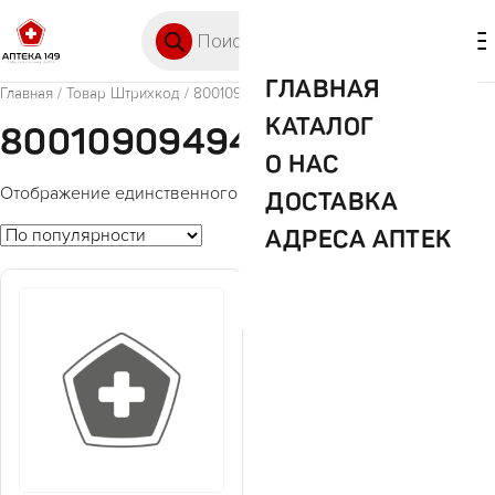
Перейти к содержимому
Поиск товаров
🛒 0
М
ГЛАВНАЯ
Главная
/ Товар Штрихкод / 8001090949455
КАТАЛОГ
8001090949455
О НАС
Отображение единственного товара
ДОСТАВКА
АДРЕСА АПТЕК