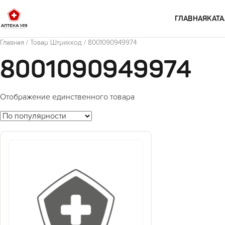
Перейти к содержимому
ГЛАВНАЯ
КАТА
Главная
/ Товар Штрихкод / 8001090949974
8001090949974
Отображение единственного товара