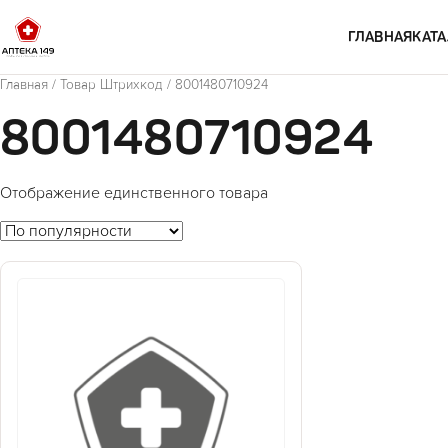
Перейти к содержимому
ГЛАВНАЯ
КАТА
Главная
/ Товар Штрихкод / 8001480710924
8001480710924
Отображение единственного товара