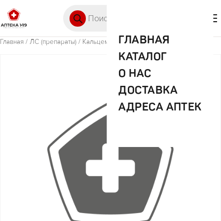
Перейти к содержимому
Поиск товаров
🛒 0
М
ГЛАВНАЯ
Главная
/
ЛС (препараты)
/ Кальцемин адванс №30 таб
КАТАЛОГ
О НАС
ДОСТАВКА
АДРЕСА АПТЕК