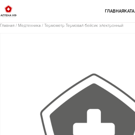
Перейти к содержимому
ГЛАВНАЯ
КАТА
Главная
/
Медтехника
/ Термометр Термовал бейсик электронный