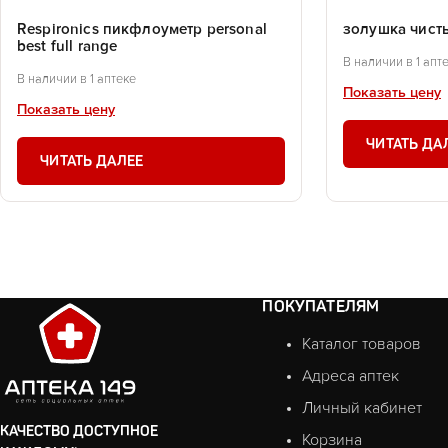
Respironics пикфлоуметр personal
золушка чист
best full range
В наличии в 1 апт
В наличии в 1 аптеке
Показать цену
Показать цену
ЧИТАТЬ ДА
ЧИТАТЬ ДАЛЕЕ
ПОКУПАТЕЛЯМ
Каталог товаров
Адреса аптек
Личный кабинет
КАЧЕСТВО ДОСТУПНОЕ
Корзина