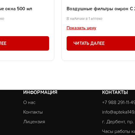
ые окна 500 мл
Воздушные фильтры омрон С 
еке
В наличии в 1 аптеке
Показать цену
ЛЕЕ
ЧИТАТЬ ДАЛЕЕ
ИНФОРМАЦИЯ
КОНТАКТЫ
О нас
+7 988 291-11-4
Контакты
info@apteka149
Лицензия
г. Дербент, пр
Часы работы к