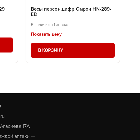
29
Весы персон.цифр Омрон HN-289-
ЕВ
В наличии в 1 аптеке
Показать цену
В КОРЗИНУ
9
.ru
. Агасиева 17А
аждой аптеки —