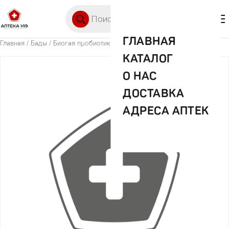
Перейти к содержимому
Поиск товаров
🛒 0
М
ГЛАВНАЯ
Главная
/
Бады
/ Биогая пробиотик капли детск. 5мл флак.
КАТАЛОГ
О НАС
ДОСТАВКА
АДРЕСА АПТЕК