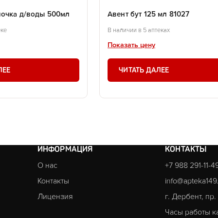
лочка д/воды 500мл
Авент бут 125 мл 81027
еке
В наличии в 5 аптеках
Показать цену
ЛЕЕ
ЧИТАТЬ ДАЛЕЕ
ИНФОРМАЦИЯ
КОНТАКТЫ
О нас
+7 988 291-11-4
Контакты
info@apteka149
Лицензия
г. Дербент, пр
Часы работы к