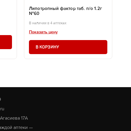
Липотропный фактор таб. п/о 1.2г
№60
В наличии в 4 аптеках
Показать цену
В КОРЗИНУ
9
.ru
. Агасиева 17А
аждой аптеки —