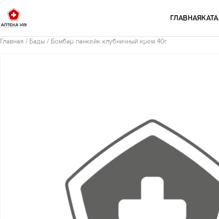
Перейти к содержимому
ГЛАВНАЯ
КАТА
Главная
/
Бады
/ Бомбар панкейк клубничный крем 40г