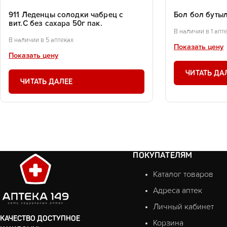
911 Леденцы солодки чабрец с
Бол бол буты
вит.С без сахара 50г пак.
В наличии в 1 апт
В наличии в 5 аптеках
Показать цену
Показать цену
ЧИТАТЬ ДА
ЧИТАТЬ ДАЛЕЕ
ПОКУПАТЕЛЯМ
Каталог товаров
Адреса аптек
Личный кабинет
КАЧЕСТВО ДОСТУПНОЕ
Корзина